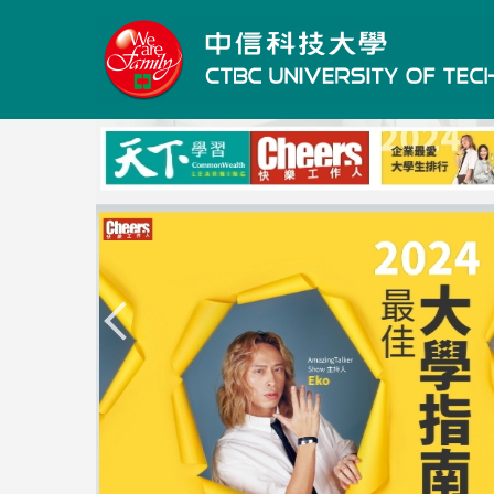
跳
到
主
要
內
容
區