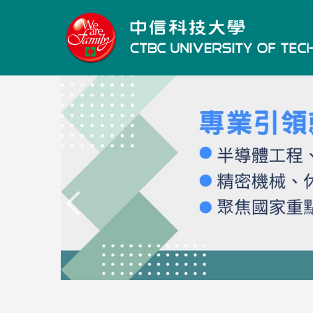
跳
到
主
要
內
容
區