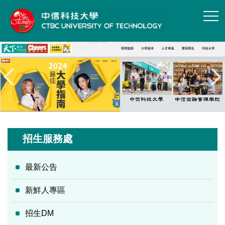
跳
到
主
要
內
容
區
招生服務處
最新公告
新鮮人專區
招生DM